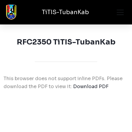
TiTIS-TubanKab
RFC2350 TiTIS-TubanKab
This browser does not support inline PDFs. Please
download the PDF to view it:
Download PDF