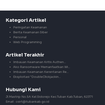
Kategori Artikel
Peringatan Keamanan
Berita Keamanan Siber
Personal
Web Programming
Artikel Terakhir
Imbauan Keamanan Kritis Authen...
Ako Ransomware Memanfaatkan Wi...
Imbauan Keamanan Kerentanan Re...
Eksploitasi "DoubleClickjackin...
Hubungi Kami
Jl.Mastrip No.5A Kel.Sidorejo Kec.Tuban Kab.Tuban, 62371
Email : csirt@tubankab.go.id