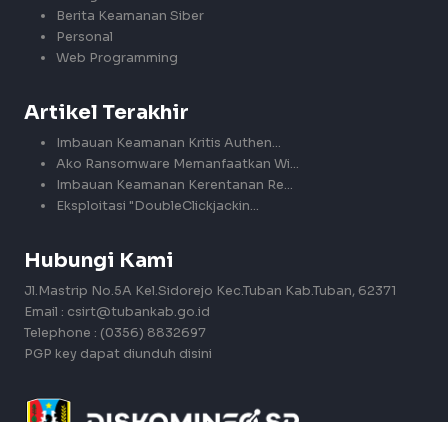
Berita Keamanan Siber
Personal
Web Programming
Artikel Terakhir
Imbauan Keamanan Kritis Authen...
Ako Ransomware Memanfaatkan Wi...
Imbauan Keamanan Kerentanan Re...
Eksploitasi "DoubleClickjackin...
Hubungi Kami
Jl.Mastrip No.5A Kel.Sidorejo Kec.Tuban Kab.Tuban, 62371
Email : csirt@tubankab.go.id
Telephone : (0356) 8832697
PGP key dapat diunduh
disini